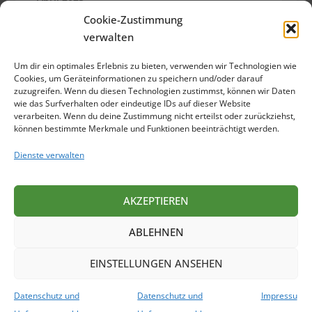
Cookie-Zustimmung
März 2023
verwalten
Februar 2023
Um dir ein optimales Erlebnis zu bieten, verwenden wir Technologien wie
Januar 2023
Cookies, um Geräteinformationen zu speichern und/oder darauf
zuzugreifen. Wenn du diesen Technologien zustimmst, können wir Daten
wie das Surfverhalten oder eindeutige IDs auf dieser Website
Dezember 2022
verarbeiten. Wenn du deine Zustimmung nicht erteilst oder zurückziehst,
können bestimmte Merkmale und Funktionen beeinträchtigt werden.
Oktober 2022
Dienste verwalten
September 2022
Juli 2022
AKZEPTIEREN
Juni 2022
ABLEHNEN
Mai 2022
EINSTELLUNGEN ANSEHEN
April 2022
Datenschutz und
Datenschutz und
Impressu