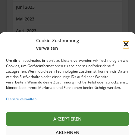
Juni 2023
Mai 2023
April 2023
Cookie-Zustimmung
März 2023
verwalten
Februar 2023
Um dir ein optimales Erlebnis zu bieten, verwenden wir Technologien wie
Januar 2023
Cookies, um Geräteinformationen zu speichern und/oder darauf
zuzugreifen. Wenn du diesen Technologien zustimmst, können wir Daten
wie das Surfverhalten oder eindeutige IDs auf dieser Website
Dezember 2022
verarbeiten. Wenn du deine Zustimmung nicht erteilst oder zurückziehst,
können bestimmte Merkmale und Funktionen beeinträchtigt werden.
Oktober 2022
Dienste verwalten
September 2022
Juli 2022
AKZEPTIEREN
Juni 2022
ABLEHNEN