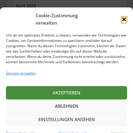
April 2023
Cookie-Zustimmung
März 2023
verwalten
Februar 2023
Um dir ein optimales Erlebnis zu bieten, verwenden wir Technologien wie
Januar 2023
Cookies, um Geräteinformationen zu speichern und/oder darauf
zuzugreifen. Wenn du diesen Technologien zustimmst, können wir Daten
wie das Surfverhalten oder eindeutige IDs auf dieser Website
Dezember 2022
verarbeiten. Wenn du deine Zustimmung nicht erteilst oder zurückziehst,
können bestimmte Merkmale und Funktionen beeinträchtigt werden.
Oktober 2022
Dienste verwalten
September 2022
Juli 2022
AKZEPTIEREN
Juni 2022
ABLEHNEN
Mai 2022
EINSTELLUNGEN ANSEHEN
April 2022