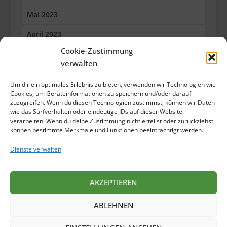
Mai 2023
April 2023
Cookie-Zustimmung
März 2023
verwalten
Februar 2023
Um dir ein optimales Erlebnis zu bieten, verwenden wir Technologien wie
Januar 2023
Cookies, um Geräteinformationen zu speichern und/oder darauf
zuzugreifen. Wenn du diesen Technologien zustimmst, können wir Daten
wie das Surfverhalten oder eindeutige IDs auf dieser Website
Dezember 2022
verarbeiten. Wenn du deine Zustimmung nicht erteilst oder zurückziehst,
können bestimmte Merkmale und Funktionen beeinträchtigt werden.
Oktober 2022
Dienste verwalten
September 2022
Juli 2022
AKZEPTIEREN
Juni 2022
ABLEHNEN
Mai 2022