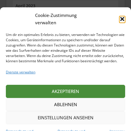
April 2023
Cookie-Zustimmung
März 2023
verwalten
Februar 2023
Um dir ein optimales Erlebnis zu bieten, verwenden wir Technologien wie
Januar 2023
Cookies, um Geräteinformationen zu speichern und/oder darauf
zuzugreifen. Wenn du diesen Technologien zustimmst, können wir Daten
wie das Surfverhalten oder eindeutige IDs auf dieser Website
Dezember 2022
verarbeiten. Wenn du deine Zustimmung nicht erteilst oder zurückziehst,
können bestimmte Merkmale und Funktionen beeinträchtigt werden.
Oktober 2022
Dienste verwalten
September 2022
Juli 2022
AKZEPTIEREN
Juni 2022
ABLEHNEN
Mai 2022
EINSTELLUNGEN ANSEHEN
April 2022