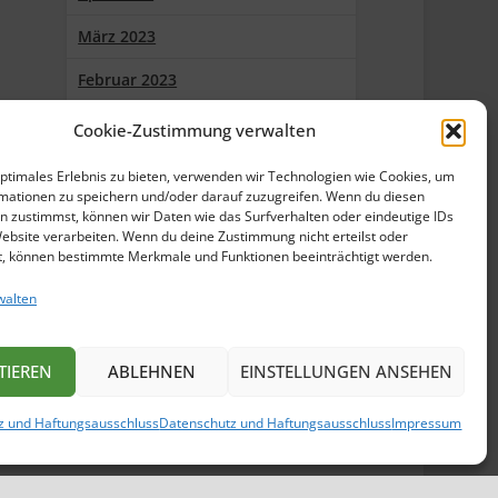
März 2023
Februar 2023
Januar 2023
Cookie-Zustimmung verwalten
Dezember 2022
optimales Erlebnis zu bieten, verwenden wir Technologien wie Cookies, um
mationen zu speichern und/oder darauf zuzugreifen. Wenn du diesen
Oktober 2022
n zustimmst, können wir Daten wie das Surfverhalten oder eindeutige IDs
Website verarbeiten. Wenn du deine Zustimmung nicht erteilst oder
September 2022
t, können bestimmte Merkmale und Funktionen beeinträchtigt werden.
Juli 2022
walten
Juni 2022
TIEREN
ABLEHNEN
EINSTELLUNGEN ANSEHEN
Mai 2022
z und Haftungsausschluss
Datenschutz und Haftungsausschluss
Impressum
April 2022