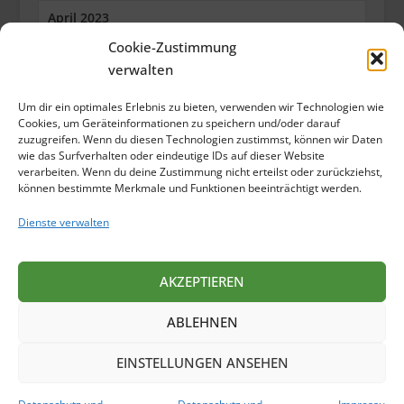
April 2023
Cookie-Zustimmung
März 2023
verwalten
Februar 2023
Um dir ein optimales Erlebnis zu bieten, verwenden wir Technologien wie
Januar 2023
Cookies, um Geräteinformationen zu speichern und/oder darauf
zuzugreifen. Wenn du diesen Technologien zustimmst, können wir Daten
wie das Surfverhalten oder eindeutige IDs auf dieser Website
Dezember 2022
verarbeiten. Wenn du deine Zustimmung nicht erteilst oder zurückziehst,
können bestimmte Merkmale und Funktionen beeinträchtigt werden.
Oktober 2022
Dienste verwalten
September 2022
Juli 2022
AKZEPTIEREN
Juni 2022
ABLEHNEN
Mai 2022
EINSTELLUNGEN ANSEHEN
April 2022