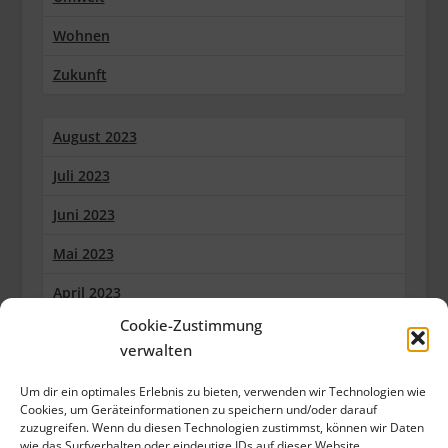
Wohnen
Zukunft
August 2023
Juli 2023
Juni 2023
Mai 2023
April 2023
Cookie-Zustimmung
März 2023
verwalten
Februar 2023
Um dir ein optimales Erlebnis zu bieten, verwenden wir Technologien wie
Januar 2023
Cookies, um Geräteinformationen zu speichern und/oder darauf
zuzugreifen. Wenn du diesen Technologien zustimmst, können wir Daten
wie das Surfverhalten oder eindeutige IDs auf dieser Website