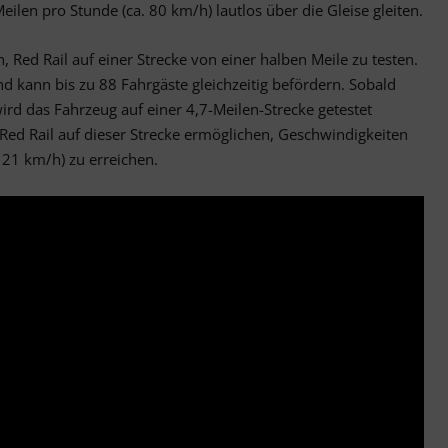
ilen pro Stunde (ca. 80 km/h) lautlos über die Gleise gleiten.
Red Rail auf einer Strecke von einer halben Meile zu testen.
d kann bis zu 88 Fahrgäste gleichzeitig befördern. Sobald
wird das Fahrzeug auf einer 4,7-Meilen-Strecke getestet
 Red Rail auf dieser Strecke ermöglichen, Geschwindigkeiten
121 km/h) zu erreichen.