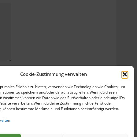
Cookie-Zustimmung verwalten
optimales Erlebnis zu bieten, verwenden wir Technologien wie Cookies, um
mationen zu speichern und/oder darauf zuzugreifen. Wenn du diesen
n zustimmst, können wir Daten wie das Surfverhalten oder eindeutige IDs
Website verarbeiten. Wenn du deine Zustimmung nicht erteilst oder
t, können bestimmte Merkmale und Funktionen beeinträchtigt werden.
walten