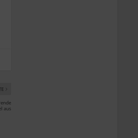
TE
rende
el aus