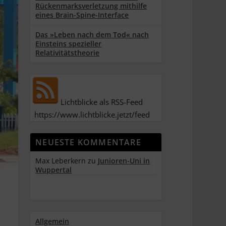
Rückenmarksverletzung mithilfe
eines Brain-Spine-Interface
Das »Leben nach dem Tod« nach
Einsteins spezieller
Relativitätstheorie
Lichtblicke als RSS-Feed
https://www.lichtblicke.jetzt/feed
NEUESTE KOMMENTARE
Max Leberkern
zu
Junioren-Uni in
Wuppertal
Allgemein