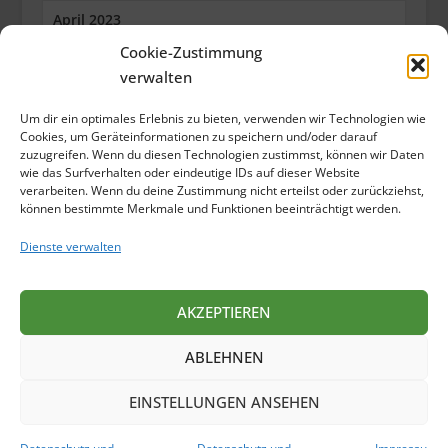
April 2023
Cookie-Zustimmung
März 2023
verwalten
Februar 2023
Um dir ein optimales Erlebnis zu bieten, verwenden wir Technologien wie
Januar 2023
Cookies, um Geräteinformationen zu speichern und/oder darauf
zuzugreifen. Wenn du diesen Technologien zustimmst, können wir Daten
wie das Surfverhalten oder eindeutige IDs auf dieser Website
Dezember 2022
verarbeiten. Wenn du deine Zustimmung nicht erteilst oder zurückziehst,
können bestimmte Merkmale und Funktionen beeinträchtigt werden.
Oktober 2022
Dienste verwalten
September 2022
Juli 2022
AKZEPTIEREN
Juni 2022
ABLEHNEN
Mai 2022
EINSTELLUNGEN ANSEHEN
April 2022