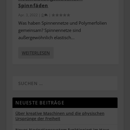
Spinnfäden
Apr. 3, 2022
|
0
|
Was haben Spinnennetze und Polymerfolien
gemeinsam? Spinnennetze sind
außergewöhnlich elastisch...
WEITERLESEN
NEUESTE BEITRÄGE
Über kreative Maschinen und die physischen
Ursprünge der Freiheit
Neues Navigationssystem funktioniert im Haus