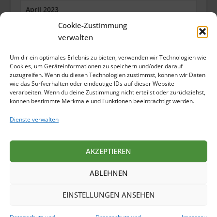
April 2023
Cookie-Zustimmung
März 2023
verwalten
Februar 2023
Um dir ein optimales Erlebnis zu bieten, verwenden wir Technologien wie
Januar 2023
Cookies, um Geräteinformationen zu speichern und/oder darauf
zuzugreifen. Wenn du diesen Technologien zustimmst, können wir Daten
wie das Surfverhalten oder eindeutige IDs auf dieser Website
Dezember 2022
verarbeiten. Wenn du deine Zustimmung nicht erteilst oder zurückziehst,
können bestimmte Merkmale und Funktionen beeinträchtigt werden.
Oktober 2022
Dienste verwalten
September 2022
Juli 2022
AKZEPTIEREN
Juni 2022
ABLEHNEN
Mai 2022
EINSTELLUNGEN ANSEHEN
April 2022