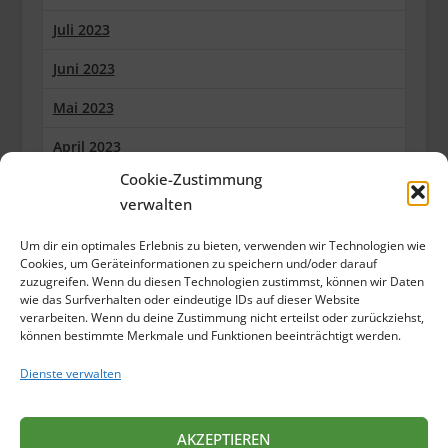
Juli 2023
Juni 2023
Mai 2023
April 2023
Cookie-Zustimmung
März 2023
verwalten
Februar 2023
Um dir ein optimales Erlebnis zu bieten, verwenden wir Technologien wie
Januar 2023
Cookies, um Geräteinformationen zu speichern und/oder darauf
zuzugreifen. Wenn du diesen Technologien zustimmst, können wir Daten
wie das Surfverhalten oder eindeutige IDs auf dieser Website
Dezember 2022
verarbeiten. Wenn du deine Zustimmung nicht erteilst oder zurückziehst,
können bestimmte Merkmale und Funktionen beeinträchtigt werden.
Oktober 2022
Dienste verwalten
September 2022
Juli 2022
AKZEPTIEREN