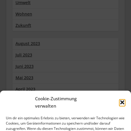
Umwelt
Wohnen
Zukunft
August 2023
Juli 2023
Juni 2023
Mai 2023
April 2023
Cookie-Zustimmung
März 2023
verwalten
Februar 2023
Um dir ein optimales Erlebnis zu bieten, verwenden wir Technologien wie
Januar 2023
Cookies, um Geräteinformationen zu speichern und/oder darauf
zuzugreifen. Wenn du diesen Technologien zustimmst, können wir Daten